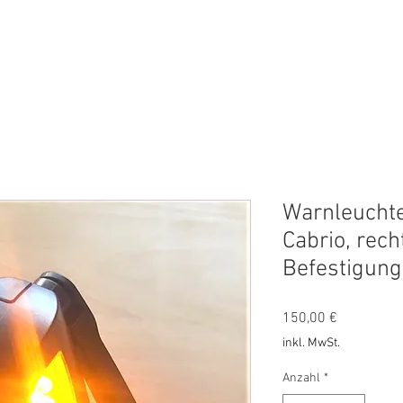
ES
AKTUELLES
ÜBER UNS
KONTAKT
Blog
Warnleucht
Cabrio, rech
Befestigung 
Preis
150,00 €
inkl. MwSt.
Anzahl
*