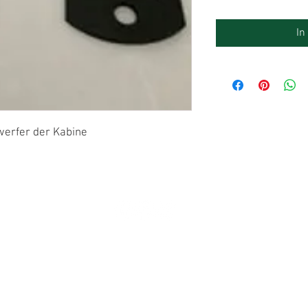
In
werfer der Kabine
Impressum
Datenschutz
AGB
Widerrufsrecht
© 2024 Unimogschmiede Tellegen.