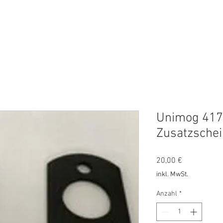
ES
AKTUELLES
ÜBER UNS
KONTAKT
Blog
Unimog 417
Zusatzschei
Preis
20,00 €
inkl. MwSt.
Anzahl
*