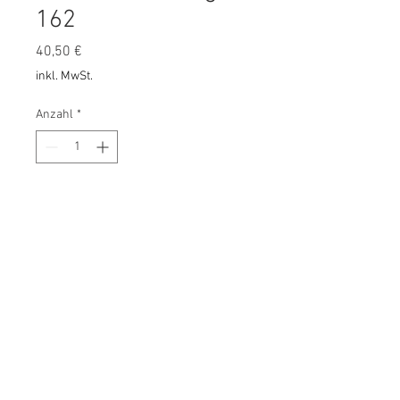
162
Preis
40,50 €
inkl. MwSt.
Anzahl
*
In den Warenkorb
Impressum
Datenschutz
AGB
Widerrufsrecht
© 2024 Unimogschmiede
Tellegen.